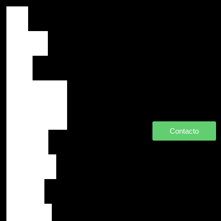
HOME
PORTFOLIO
VÍDEOS
INFORMACIÓN
TÉCNICA
Contacto
Jose Zapata
Patricia Cobos
Kike Navas
Maythe Leiva