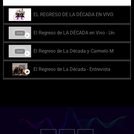
EL REGRESO DE LA DÉCADA EN VIVO. Sé que te 
3:49
El Regreso de LA DÉCADA en Vivo - Una Fiesta 
1:27
El Regreso de La Década y Carmelo Martínez - L
3:06
El Regreso de La Década - Entrevista en 101
17:39
El Regreso de la Década en Vivo - Todo te lo dí -
4:05
El Regreso de La Década - Noia (A Coruña) Fie
5:32
INCREÍBLE!! NO IMAGINAS COMO TERMINA ESTE
1:50